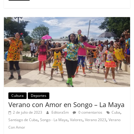
Cultura
Deportes
Verano con Amor en Songo – La Maya
,
2 de julio de 2023
EditoraSm
0 comentarios
Cuba
,
,
,
,
Santiago de Cuba
Songo - La Maya
Valores
Verano 2023
Verano
Con Amor