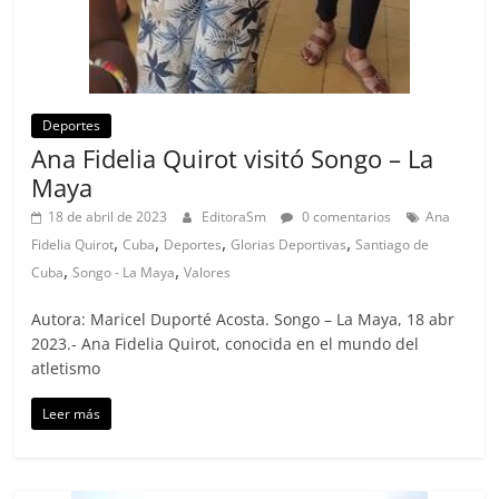
Deportes
Ana Fidelia Quirot visitó Songo – La
Maya
18 de abril de 2023
EditoraSm
0 comentarios
Ana
,
,
,
,
Fidelia Quirot
Cuba
Deportes
Glorias Deportivas
Santiago de
,
,
Cuba
Songo - La Maya
Valores
Autora: Maricel Duporté Acosta. Songo – La Maya, 18 abr
2023.- Ana Fidelia Quirot, conocida en el mundo del
atletismo
Leer más