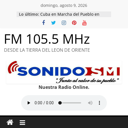
Saltar
domingo, agosto 9, 2026
al
Lo último:
Cuba en Marcha del Pueblo en
contenido
honor a combatientes caídos y de
compromiso con la Patria.
Raúl, un hombre de la cultura y las
FM 105.5 MHz
ideas
Conociendo de Comunicaciones
Félix Varela: pionero en la
DESDE LA TIERRA DEL LEON DE ORIENTE
educación y el patriotismo.
Nuestro Martí, el más universal.
Nuestra Radio Online.