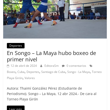
Deportes
En Songo – La Maya hubo boxeo de
primer nivel
12 de abril de 2024
EditoraSm
0 comentarios
,
,
,
,
,
Boxeo
Cuba
Deportes
Santiago de Cuba
Songo - La Maya
Torneo
,
Playa Girón
Valores
Autora: Thaimí González Pérez (Estudiante de
Periodismo). Songo – La Maya, 12 abr 2024.- De cara al
Torneo Playa Girón
Leer más