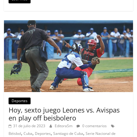
Deportes
Hoy, sexto juego Leones vs. Avispas
en play off beisbolero
31 de julio de 2023
EditoraSm
0 comentarios
,
,
,
,
Béisbol
Cuba
Deportes
Santiago de Cuba
Serie Nacional de