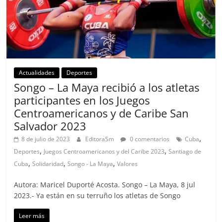
Actualidades
Deportes
Songo – La Maya recibió a los atletas
participantes en los Juegos
Centroamericanos y de Caribe San
Salvador 2023
,
8 de julio de 2023
EditoraSm
0 comentarios
Cuba
,
,
Deportes
Juegos Centroamericanos y del Caribe 2023
Santiago de
,
,
,
Cuba
Solidaridad
Songo - La Maya
Valores
Autora: Maricel Duporté Acosta. Songo – La Maya, 8 jul
2023.- Ya están en su terruño los atletas de Songo
Leer más