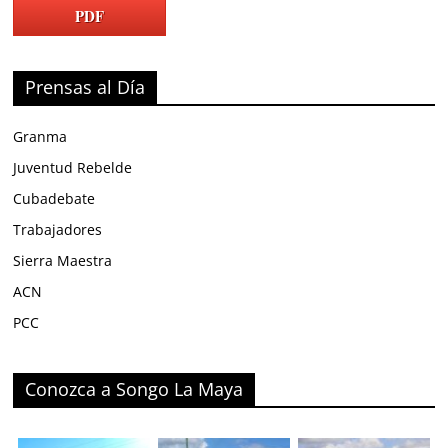
PDF
Prensas al Día
Granma
Juventud Rebelde
Cubadebate
Trabajadores
Sierra Maestra
ACN
PCC
Conozca a Songo La Maya