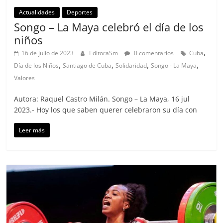
Actualidades
Deportes
Songo – La Maya celebró el día de los
niños
,
16 de julio de 2023
EditoraSm
0 comentarios
Cuba
,
,
,
,
Día de los Niños
Santiago de Cuba
Solidaridad
Songo - La Maya
Valores
Autora: Raquel Castro Milán. Songo – La Maya, 16 jul
2023.- Hoy los que saben querer celebraron su día con
Leer más