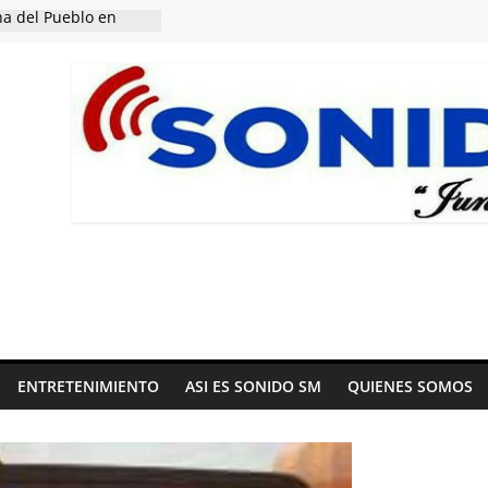
a del Pueblo en
ientes caídos y de
 la Patria.
e de la cultura y las
 Comunicaciones
ionero en la
 patriotismo.
 el más universal.
ENTRETENIMIENTO
ASI ES SONIDO SM
QUIENES SOMOS