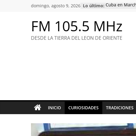
Saltar
domingo, agosto 9, 2026
Lo último:
Cuba en March
al
honor a combat
compromiso con
contenido
FM 105.5 MHz
Raúl, un hombr
ideas
Conociendo de
DESDE LA TIERRA DEL LEON DE ORIENTE
Félix Varela: p
educación y el
Nuestro Martí,
INICIO
CURIOSIDADES
TRADICIONES