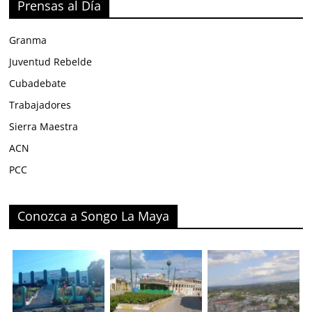
Prensas al Día
Granma
Juventud Rebelde
Cubadebate
Trabajadores
Sierra Maestra
ACN
PCC
Conozca a Songo La Maya