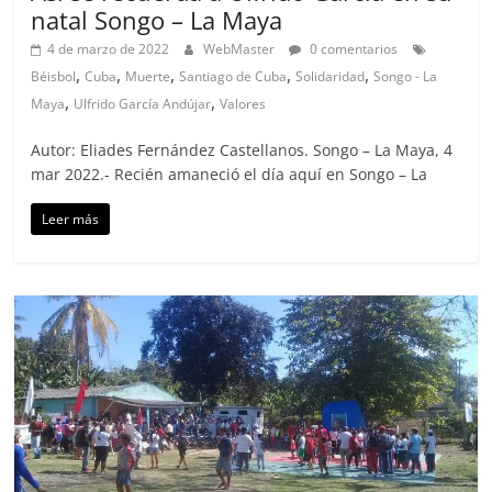
natal Songo – La Maya
4 de marzo de 2022
WebMaster
0 comentarios
,
,
,
,
,
Béisbol
Cuba
Muerte
Santiago de Cuba
Solidaridad
Songo - La
,
,
Maya
Ulfrido García Andújar
Valores
Autor: Eliades Fernández Castellanos. Songo – La Maya, 4
mar 2022.- Recién amaneció el día aquí en Songo – La
Leer más