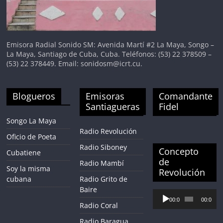
Emisora Radial Sonido SM: Avenida Martí #2 La Maya, Songo –
La Maya, Santiago de Cuba, Cuba. Teléfonos: (53) 22 378509 –
(53) 22 378449. Email: sonidosm@icrt.cu.
Blogueros
Emisoras
Comandante
Santiagueras
Fidel
Songo La Maya
Radio Revolución
Oficio de Poeta
Radio Siboney
Concepto
Cubatiene
de
Radio Mambí
Soy la misma
Revolución
cubana
Radio Grito de
Baire
Reproductor
00:00
00:00
de
Radio Coral
audio
Radio Baragua