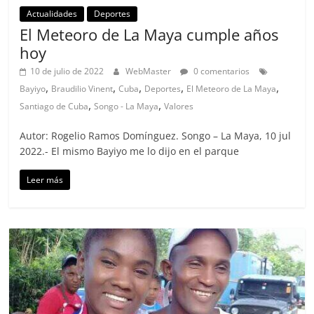
Actualidades
Deportes
El Meteoro de La Maya cumple años
hoy
10 de julio de 2022
WebMaster
0 comentarios
,
,
,
,
,
Bayiyo
Braudilio Vinent
Cuba
Deportes
El Meteoro de La Maya
,
,
Santiago de Cuba
Songo - La Maya
Valores
Autor: Rogelio Ramos Domínguez. Songo – La Maya, 10 jul
2022.- El mismo Bayiyo me lo dijo en el parque
Leer más