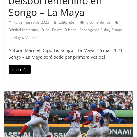
béisbol femenino en
Songo – La Maya
16 de marzo de 2023
EditoraSm
0 comentarios
,
,
,
,
Béisbol femenino
Cuba
Pelota Cubana
Santiago de Cuba
Songo -
,
La Maya
Valores
Autora: Maricel Duporté. Songo – La Maya, 16 mar 2023.-
Songo – La Maya será sede por primera vez del
Leer más