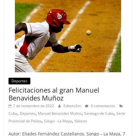
Deportes
Felicitaciones al gran Manuel
Benavides Muñoz
7 de noviembre de 2022
EditoraSm
0 comentarios
,
,
,
,
Cuba
Deportes
Manuel Benavides Muñoz
Santiago de Cuba
Serie
,
,
Provincial de Pelota
Songo - La Maya
Valores
Autor: Eliades Fernández Castellanos. Songo – La Maya, 7