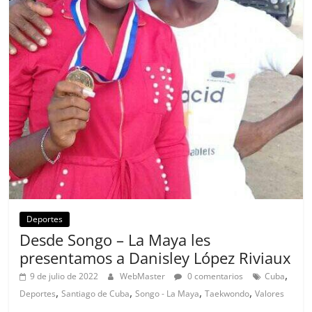
Deportes
Desde Songo – La Maya les
presentamos a Danisley López Riviaux
,
9 de julio de 2022
WebMaster
0 comentarios
Cuba
,
,
,
,
Deportes
Santiago de Cuba
Songo - La Maya
Taekwondo
Valores