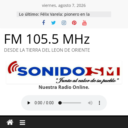
Saltar
viernes, agosto 7, 2026
al
Lo último:
Conociendo de Comunicaciones
contenido
Félix Varela: pionero en la
educación y el patriotismo.
Nuestro Martí, el más universal.
FM 105.5 MHz
Cuba en Marcha del Pueblo en
honor a combatientes caídos y de
compromiso con la Patria.
DESDE LA TIERRA DEL LEON DE ORIENTE
Raúl, un hombre de la cultura y las
ideas
Nuestra Radio Online.