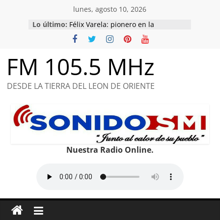
Saltar
lunes, agosto 10, 2026
al
Lo último:
Félix Varela: pionero en la
contenido
educación y el patriotismo.
Nuestro Martí, el más universal.
Cuba en Marcha del Pueblo en
FM 105.5 MHz
honor a combatientes caídos y de
compromiso con la Patria.
Raúl, un hombre de la cultura y las
DESDE LA TIERRA DEL LEON DE ORIENTE
ideas
Conociendo de Comunicaciones
Nuestra Radio Online.