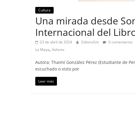
Cultura
Una mirada desde Son
Internacional del Libr
23 de abril de 2024
EditoraSm
0 comentarios
,
La Maya
Valores
Autora: Thaimí González Pérez (Estudiante de Pe
escuchado o visto por
Leer más