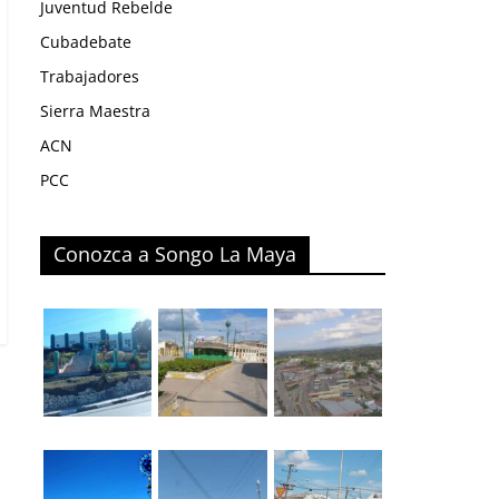
Juventud Rebelde
Cubadebate
Trabajadores
Sierra Maestra
ACN
PCC
Conozca a Songo La Maya