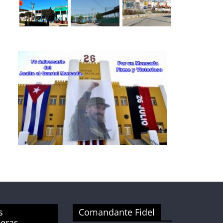
s
Comandante Fidel
ueras