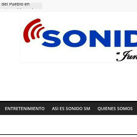
 del Pueblo en
entes caídos y de
la Patria.
de la cultura y las
Comunicaciones
nero en la
atriotismo.
l más universal.
ENTRETENIMIENTO
ASI ES SONIDO SM
QUIENES SOMOS