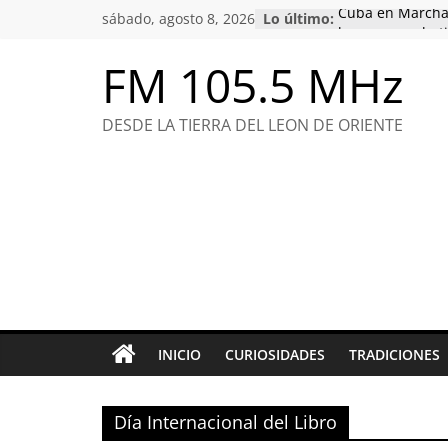
Saltar
sábado, agosto 8, 2026
Lo último:
Cuba en Marcha
al
honor a combati
compromiso con 
contenido
FM 105.5 MHz
Raúl, un hombre 
ideas
Conociendo de 
DESDE LA TIERRA DEL LEON DE ORIENTE
Félix Varela: pio
educación y el p
Nuestro Martí, e
INICIO
CURIOSIDADES
TRADICIONES
Día Internacional del Libro