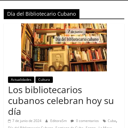
Día del Bibliotecario Cubano
Actualidades
Cultura
Los bibliotecarios
cubanos celebran hoy su
día
,
7 de junio de 2024
EditoraSm
0 comentarios
Cuba
,
,
,
Día del Bibliotecario Cubano
Santiago de Cuba
Songo - La Maya