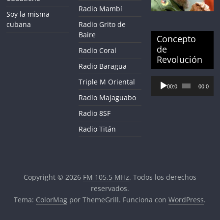
Radio Mambí
Soy la misma
cubana
Radio Grito de
Baire
Concepto
de
Radio Coral
Revolución
Radio Baragua
Reproductor
Triple M Oriental
00:00
00:00
de
Radio Majaguabo
audio
Radio 8SF
Radio Titán
Copyright © 2026
FM 105.5 MHz
. Todos los derechos
reservados.
Tema:
ColorMag
por ThemeGrill. Funciona con
WordPress
.