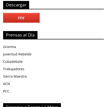
Descargar
PDF
Prensas al Día
Granma
Juventud Rebelde
Cubadebate
Trabajadores
Sierra Maestra
ACN
PCC
Conozca a Songo La Maya