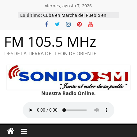
Saltar
viernes, agosto 7, 2026
al
Lo último:
Cuba en Marcha del Pueblo en
contenido
honor a combatientes caídos y de
compromiso con la Patria.
Raúl, un hombre de la cultura y las
FM 105.5 MHz
ideas
Conociendo de Comunicaciones
Félix Varela: pionero en la
DESDE LA TIERRA DEL LEON DE ORIENTE
educación y el patriotismo.
Nuestro Martí, el más universal.
Nuestra Radio Online.